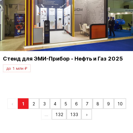
Стенд для ЭМИ-Прибор - Нефть и Газ 2025
до 1 млн ₽
‹
1
2
3
4
5
6
7
8
9
10
...
132
133
›