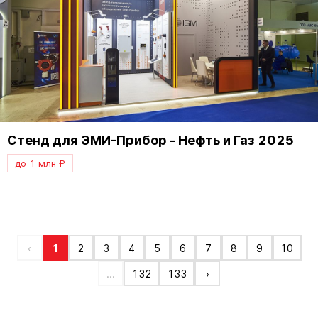
Стенд для ЭМИ-Прибор - Нефть и Газ 2025
до 1 млн ₽
‹
1
2
3
4
5
6
7
8
9
10
...
132
133
›