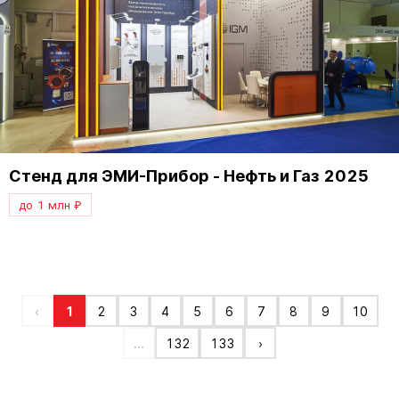
Стенд для ЭМИ-Прибор - Нефть и Газ 2025
до 1 млн ₽
‹
1
2
3
4
5
6
7
8
9
10
...
132
133
›