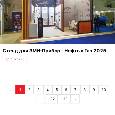
Стенд для ЭМИ-Прибор - Нефть и Газ 2025
до 1 млн ₽
‹
1
2
3
4
5
6
7
8
9
10
...
132
133
›